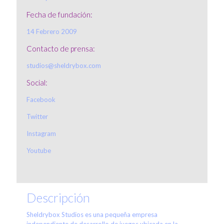
Fecha de fundación:
14 Febrero 2009
Contacto de prensa:
studios@sheldrybox.com
Social:
Facebook
Twitter
Instagram
Youtube
Descripción
Sheldrybox Studios es una pequeña empresa
independiente de desarrollo de juegos ubicada en la