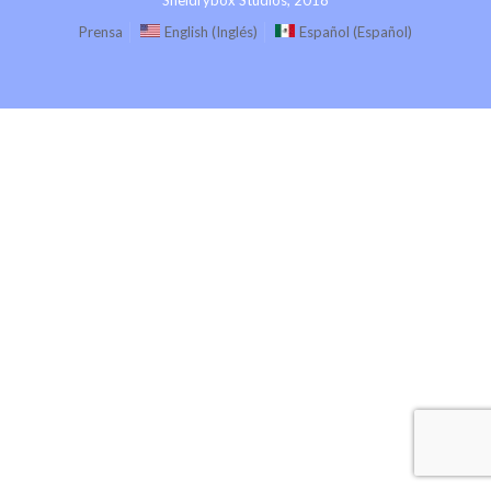
Prensa
English
(
Inglés
)
Español
(
Español
)